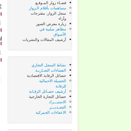
فضـاء زوار المـوقـع
2-
مساهمات بأقلام الـزوار
سجل الزوار، مقترحات
ا
وآراء
زيارة معرض الصور
مظاهر سلبية في
ال
الأسواق
ا
أرشيف المقالات والنشريات
ا
ال
نشاط السجل التجاري
الفضاءات التجـاريـة
حصائل الرقابة الاقتصادية
الحصيلة الاجمالية
للرقابة
أرشيف حصـائل الرقـابة
حصائل التجارة الخارجية
الاستيـــراد
التصـديـــر
الاعفاءات الجمركية