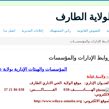
لولاية الطارف
ة
النصوص القانونية
ركـن المستهـلك
إعلانات المديرية
اتصل بنـا
ابــط الإدارات والمؤسســـات
وابط الإدارات والمؤسسات
المؤسسات والهيئات الإدارية بولاية عنـ
ولايــة عنابة
لعنــوان الإداري: موقع الولاية الحي الاداري الطارف
الهــــــاتـــــــــف:038
الفـــــــــاكــــــس:
038 86 21 37
لالكتروني:
وقع الالكتروني: http://www.wilaya-annaba.org