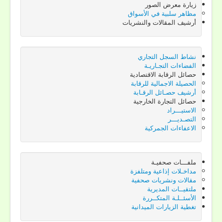
زيارة معرض الصور
مظاهر سلبية في الأسواق
أرشيف المقالات والنشريات
نشاط السجل التجاري
الفضاءات التجـاريـة
حصائل الرقابة الاقتصادية
الحصيلة الاجمالية للرقابة
أرشيف حصـائل الرقـابة
حصائل التجارة الخارجية
الاستيـــراد
التصـديـــر
الاعفاءات الجمركية
Current
ملفـــات صحفيـة
مداخـلات إذاعية ومتلفزة
مقالات ونشريات صحفية
أنت هنا:
الرئيسية
ملتقيــات المديرية
الأسئــلـة المتكــررة
تغطية الزيارات الميدانية