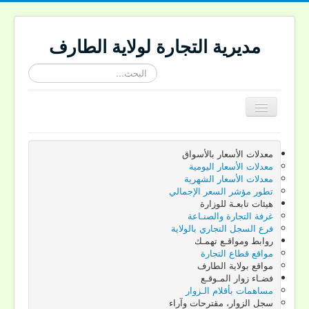
مديرية التجارة لولاية الطارف
البحث...
Toggle
Navigation
الرئيسية
معدلات الأسعار بالأسواق
تقديم الجهة
معدلات الأسعار اليومية
معدلات الأسعار الشهرية
تقديم المديرية
تطور مؤشر السعر الإجمالي
هيئات تابعـة للوزارة
النصوص القانونية
غرفة التجارة والصنـاعة
فرع السجل التجاري بالولاية
ركـن المستهـلك
روابط ومواقـع تهمـك
مواقع قطاع التجارة
إعلانات المديرية
مواقع بولاية الطارف
فضـاء زوار المـوقـع
اتصل بنـا
مساهمات بأقلام الـزوار
سجل الزوار، مقترحات وآراء
Site-langue Fr