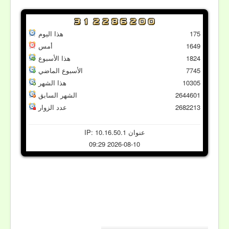
175
هذا اليوم
1649
أمس
1824
هذا الأسبوع
7745
الأسبوع الماضي
10305
هذا الشهر
2644601
الشهر السابق
2682213
عدد الزوار
عنوان IP: 10.16.50.1
2026-08-10 09:29