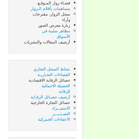
فضـاء زوار المـوقـع
مساهمات بأقلام الـزوار
سجل الزوار، مقترحات
وآراء
زيارة معرض الصور
مظاهر سلبية في
الأسواق
أرشيف المقالات والنشريات
نشاط السجل التجاري
الفضاءات التجـاريـة
حصائل الرقابة الاقتصادية
الحصيلة الاجمالية
للرقابة
أرشيف حصـائل الرقـابة
حصائل التجارة الخارجية
الاستيـــراد
التصـديـــر
الاعفاءات الجمركية