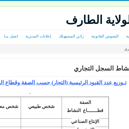
لولاية الطارف
ة
النصوص القانونية
ركـن المستهـلك
إعلانات المديرية
اتصل بنـا
ري
شاط السجل التجاري
تـوزيع عدد القيود الرئيسية (التجار) حسب الصفة وقطاع ا
الصفة
شخص طبيعي
شخص معن
قطـــــــاع النشاط
الإنتاج الصناعي