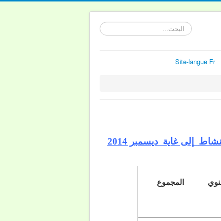
البحث...
Site-langue Fr
لنشاط
إلى غاية ديسمبر
2014
وي
المجموع