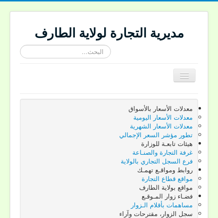
مديرية التجارة لولاية الطارف
البحث...
Toggle
Navigation
الرئيسية
معدلات الأسعار بالأسواق
تقديم الجهة
معدلات الأسعار اليومية
معدلات الأسعار الشهرية
تقديم المديرية
تطور مؤشر السعر الإجمالي
هيئات تابعـة للوزارة
النصوص القانونية
غرفة التجارة والصنـاعة
فرع السجل التجاري بالولاية
ركـن المستهـلك
روابط ومواقـع تهمـك
مواقع قطاع التجارة
إعلانات المديرية
مواقع بولاية الطارف
فضـاء زوار المـوقـع
اتصل بنـا
مساهمات بأقلام الـزوار
سجل الزوار، مقترحات وآراء
Site-langue Fr