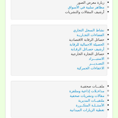
زيارة معرض الصور
مظاهر سلبية في الأسواق
أنت هنا:
الرئيسية
اتصل بنـا
أرشيف المقالات والنشريات
نشاط السجل التجاري
الفضاءات التجـاريـة
حصائل الرقابة الاقتصادية
الحصيلة الاجمالية للرقابة
أرشيف حصـائل الرقـابة
حصائل التجارة الخارجية
الاستيـــراد
التصـديـــر
الاعفاءات الجمركية
ملفـــات صحفيـة
مداخـلات إذاعية ومتلفزة
مقالات ونشريات صحفية
ملتقيــات المديرية
الأسئــلـة المتكــررة
تغطية الزيارات الميدانية