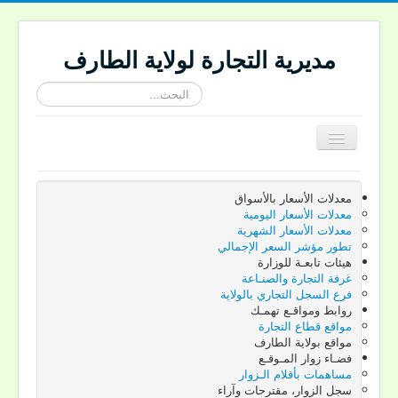
مديرية التجارة لولاية الطارف
البحث...
Toggle
Navigation
الرئيسية
معدلات الأسعار بالأسواق
تقديم الجهة
معدلات الأسعار اليومية
معدلات الأسعار الشهرية
تقديم المديرية
تطور مؤشر السعر الإجمالي
هيئات تابعـة للوزارة
النصوص القانونية
غرفة التجارة والصنـاعة
فرع السجل التجاري بالولاية
ركـن المستهـلك
روابط ومواقـع تهمـك
مواقع قطاع التجارة
إعلانات المديرية
مواقع بولاية الطارف
فضـاء زوار المـوقـع
اتصل بنـا
مساهمات بأقلام الـزوار
سجل الزوار، مقترحات وآراء
Site-langue Fr