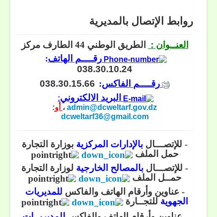
روابط الإتصال بالمديرية
العنــوان :
الطريق الوطني 44 الطارف مركز
رقــــم الهاتف
:
038.30.10.24
رقــــم الفاكس
:
038.30.15.66
البريد الالكتروني
:
admin@dcweltarf.gov.dz
،
أو
:
dcweltarf36@gmail.com
-
للإتصـــال
بالإدارات المركزية
بوزارة التجارة
حمل الملف
- للإتصـــال
بالمصالح الخارجية
لوزارة التجارة
حمــل الملف
- عناوين وأرقام الهاتف والفاكس
للمديريات
الجهوية
للتجــارة
- عناوين وأرقام الهاتف والفاكس
للمديريــات