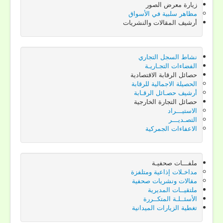
زيارة معرض الصور
مظاهر سلبية في الأسواق
أنت هنا:
الرئيسية
اتصل بنـا
أرشيف المقالات والنشريات
روابط الإتصال بالمديرية وموقعها المصور
نشاط السجل التجاري
الفضاءات التجـاريـة
حصائل الرقابة الاقتصادية
الحصيلة الاجمالية للرقابة
أرشيف حصـائل الرقـابة
حصائل التجارة الخارجية
الاستيـــراد
التصـديـــر
الاعفاءات الجمركية
ملفـــات صحفيـة
مداخـلات إذاعية ومتلفزة
مقالات ونشريات صحفية
ملتقيــات المديرية
الأسئــلـة المتكــررة
تغطية الزيارات الميدانية