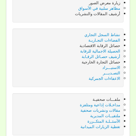
زيارة معرض الصور
مظاهر سلبية في الأسواق
أرشيف المقالات والنشريات
نشاط السجل التجاري
الفضاءات التجـاريـة
حصائل الرقابة الاقتصادية
الحصيلة الاجمالية للرقابة
أرشيف حصـائل الرقـابة
حصائل التجارة الخارجية
الاستيـــراد
التصـديـــر
الاعفاءات الجمركية
Current
ملفـــات صحفيـة
مداخـلات إذاعية ومتلفزة
مقالات ونشريات صحفية
أنت هنا:
الرئيسية
ملتقيــات المديرية
إفتتاح الموقع الإلكتروني الجديد لوزارة التجارة
الأسئــلـة المتكــررة
تغطية الزيارات الميدانية