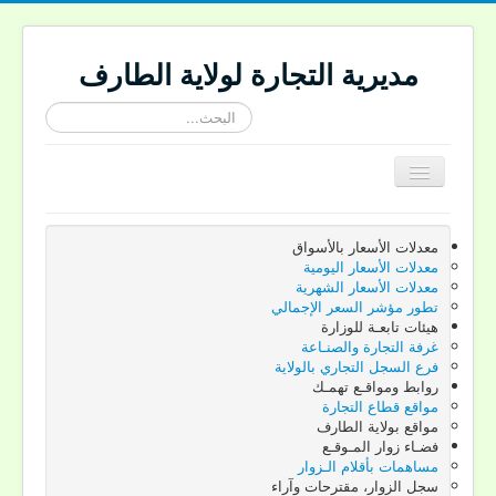
مديرية التجارة لولاية الطارف
البحث...
Toggle
Navigation
الرئيسية
معدلات الأسعار بالأسواق
تقديم الجهة
معدلات الأسعار اليومية
معدلات الأسعار الشهرية
تقديم المديرية
تطور مؤشر السعر الإجمالي
هيئات تابعـة للوزارة
النصوص القانونية
غرفة التجارة والصنـاعة
فرع السجل التجاري بالولاية
ركـن المستهـلك
روابط ومواقـع تهمـك
مواقع قطاع التجارة
إعلانات المديرية
مواقع بولاية الطارف
فضـاء زوار المـوقـع
اتصل بنـا
مساهمات بأقلام الـزوار
سجل الزوار، مقترحات وآراء
Site-langue Fr